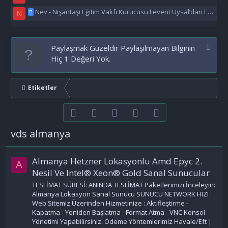
Nev - Nişantaşı Eğitim Vakfı Kurucusu Levent Uysal’dan Eğitime Büyük Destek
N
Paylaşmak Güzeldir Paylaşılmayan Bilginin
Hiç 1 Değeri Yok.
Etiketler
Facebook
Twitter
youtube
Bize ulaşın
RSS
vds almanya
Almanya Hetzner Lokasyonlu Amd Epyc 2.
A
Nesil Ve Intel® Xeon® Gold Sanal Sunucular
TESLİMAT SÜRESİ: ANINDA TESLİMAT Paketlerimizi İnceleyin:
Almanya Lokasyon Sanal Sunucu SUNUCU NETWORK HIZI
Web Sitemiz Üzerinden Hizmetinize : Aktifleştirme -
Kapatma - Yeniden Başlatma - Format Atma - VNC Konsol
Yönetimi Yapabilirsiniz. Ödeme Yöntemlerimiz Havale/Eft |