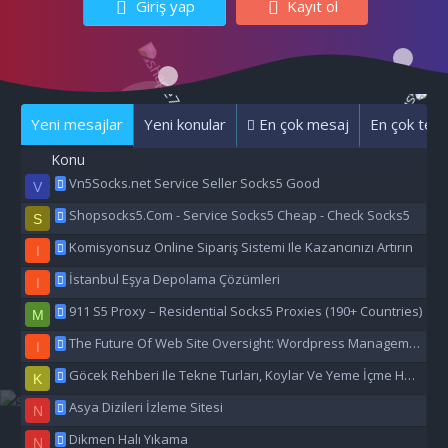
Giriş yap
Kayıt ol
Yeni mesajlar
Yeni konular
En çok mesaj
En çok tepk
Konu
Vn5Socks.net Service Seller Socks5 Good
V
Shopsocks5.Com - Service Socks5 Cheap - Check Socks5
S
Komisyonsuz Online Sipariş Sistemi Ile Kazancınızı Artırın
I
İstanbul Eşya Depolama Çözümleri
I
911 S5 Proxy – Residential Socks5 Proxies (190+ Countries)
M
The Future Of Web Site Oversight: Wordpress Management Aı
I
Göcek Rehberi Ile Tekne Turları, Koylar Ve Yeme İçme Hakkında Eşsiz Bilgiler
K
Asya Dizileri İzleme Sitesi
N
Dikmen Halı Yıkama
N