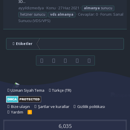
3D...
ayyildizmedya
Konu
27 Haz 2021
almanya
sunucu
Cevaplar: 0
Forum:
Sanal
hetzner sunucu
vds
almanya
Sunucu (VDS/VPS)
Etiketler
Facebook
Twitter
youtube
Bize ulaşın
RSS
Uzman Siyah Tema
Türkçe (TR)
Bize ulaşın
Şartlar ve kurallar
Gizlilik politikası
Yardım
R
S
S
6,035