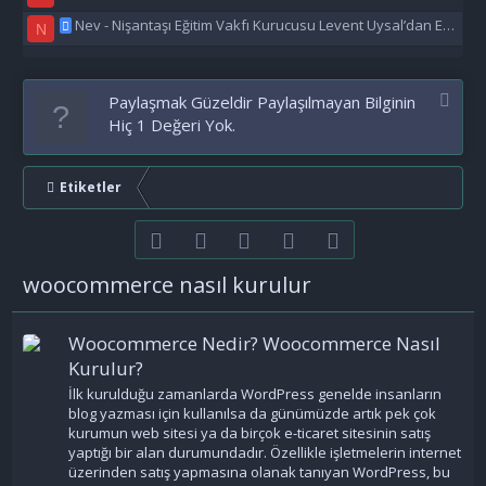
Nev - Nişantaşı Eğitim Vakfı Kurucusu Levent Uysal’dan Eğitime Büyük Destek
N
Paylaşmak Güzeldir Paylaşılmayan Bilginin
Hiç 1 Değeri Yok.
Etiketler
Facebook
Twitter
youtube
Bize ulaşın
RSS
woocommerce nasıl kurulur
Woocommerce Nedir? Woocommerce Nasıl
Kurulur?
İlk kurulduğu zamanlarda WordPress genelde insanların
blog yazması için kullanılsa da günümüzde artık pek çok
kurumun web sitesi ya da birçok e-ticaret sitesinin satış
yaptığı bir alan durumundadır. Özellikle işletmelerin internet
üzerinden satış yapmasına olanak tanıyan WordPress, bu