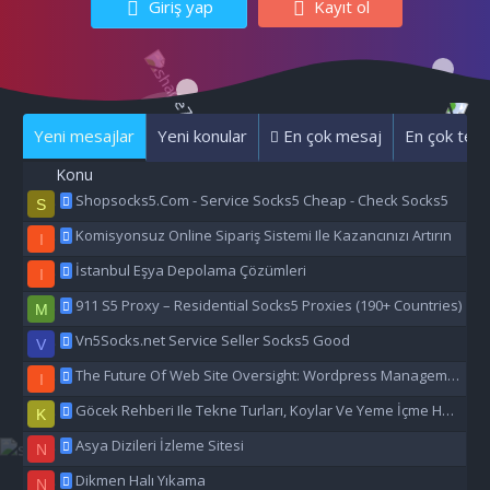
Giriş yap
Kayıt ol
Yeni mesajlar
Yeni konular
En çok mesaj
En çok tepk
Konu
Shopsocks5.Com - Service Socks5 Cheap - Check Socks5
S
Komisyonsuz Online Sipariş Sistemi Ile Kazancınızı Artırın
I
İstanbul Eşya Depolama Çözümleri
I
911 S5 Proxy – Residential Socks5 Proxies (190+ Countries)
M
Vn5Socks.net Service Seller Socks5 Good
V
The Future Of Web Site Oversight: Wordpress Management Aı
I
Göcek Rehberi Ile Tekne Turları, Koylar Ve Yeme İçme Hakkında Eşsiz Bilgiler
K
Asya Dizileri İzleme Sitesi
N
Dikmen Halı Yıkama
N