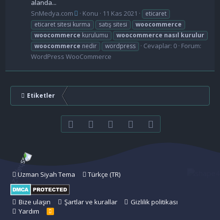
alanda...
SnMedya.com
Konu
11 Kas 2021
eticaret
eticaret sitesi kurma
satış sitesi
woocommerce
woocommerce
kurulumu
woocommerce
nasıl
kurulur
Cevaplar: 0
Forum:
woocommerce
nedir
wordpress
WordPress WooCommerce
Etiketler
Facebook
Twitter
youtube
Bize ulaşın
RSS
Uzman Siyah Tema
Türkçe (TR)
Bize ulaşın
Şartlar ve kurallar
Gizlilik politikası
Yardım
R
S