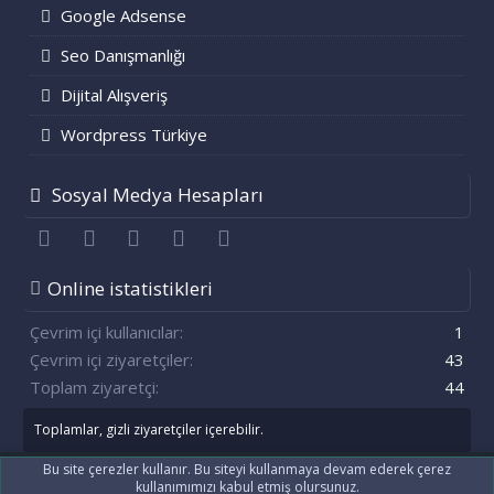
Google Adsense
Seo Danışmanlığı
Dijital Alışveriş
Wordpress Türkiye
Sosyal Medya Hesapları
Facebook
Twitter
youtube
Bize ulaşın
RSS
Online istatistikleri
Çevrim içi kullanıcılar
1
Çevrim içi ziyaretçiler
43
Toplam ziyaretçi
44
Toplamlar, gizli ziyaretçiler içerebilir.
Bu site çerezler kullanır. Bu siteyi kullanmaya devam ederek çerez
kullanımımızı kabul etmiş olursunuz.
®
Community platform by XenForo
© 2010-2021 XenForo Ltd.