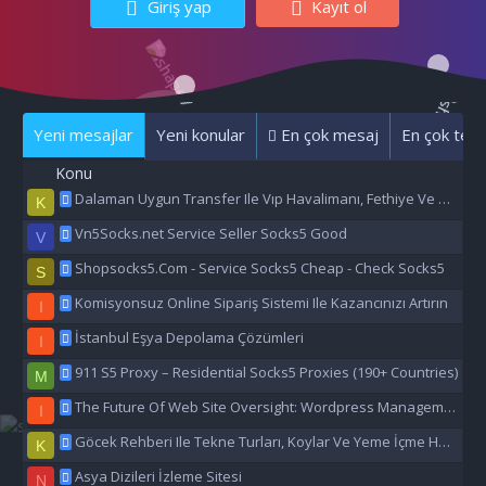
Giriş yap
Kayıt ol
Yeni mesajlar
Yeni konular
En çok mesaj
En çok tepk
Konu
Dalaman Uygun Transfer Ile Vıp Havalimanı, Fethiye Ve Marmaris Transfer Hizmeti
K
Vn5Socks.net Service Seller Socks5 Good
V
Shopsocks5.Com - Service Socks5 Cheap - Check Socks5
S
Komisyonsuz Online Sipariş Sistemi Ile Kazancınızı Artırın
I
İstanbul Eşya Depolama Çözümleri
I
911 S5 Proxy – Residential Socks5 Proxies (190+ Countries)
M
The Future Of Web Site Oversight: Wordpress Management Aı
I
Göcek Rehberi Ile Tekne Turları, Koylar Ve Yeme İçme Hakkında Eşsiz Bilgiler
K
Asya Dizileri İzleme Sitesi
N