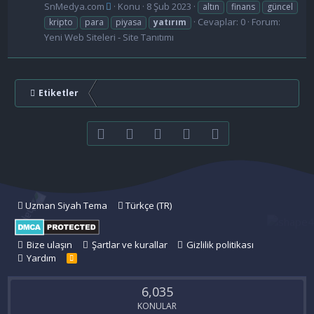
SnMedya.com
Konu
8 Şub 2023
altın
finans
güncel
Cevaplar: 0
Forum:
kripto
para
piyasa
yatırım
Yeni Web Siteleri - Site Tanıtımı
Etiketler
Facebook
Twitter
youtube
Bize ulaşın
RSS
Uzman Siyah Tema
Türkçe (TR)
Bize ulaşın
Şartlar ve kurallar
Gizlilik politikası
Yardım
R
S
S
6,035
KONULAR