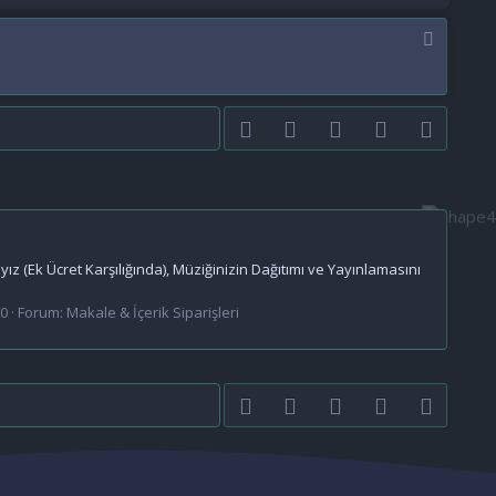
Facebook
Twitter
youtube
Bize ulaşın
RSS
ız (Ek Ücret Karşılığında), Müziğinizin Dağıtımı ve Yayınlamasını
 0
Forum:
Makale & İçerik Siparişleri
Facebook
Twitter
youtube
Bize ulaşın
RSS