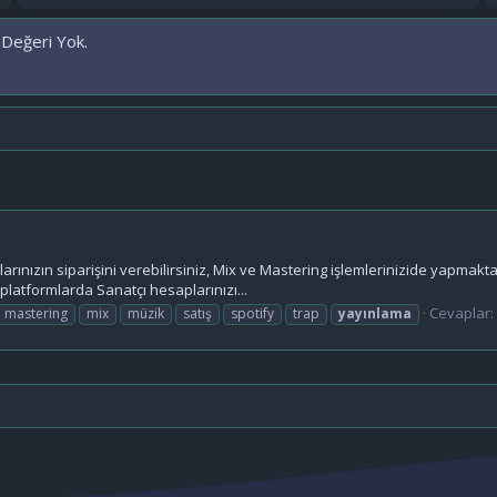
 Değeri Yok.
rınızın siparişini verebilirsiniz, Mix ve Mastering işlemlerinizide yapmaktay
platformlarda Sanatçı hesaplarınızı...
Cevaplar:
mastering
mix
müzik
satış
spotify
trap
yayınlama