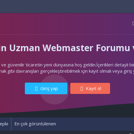
'nin Uzman Webmaster Forumu v
ler ve güvenilir ticaretin yeni dünyasına hoş geldin.İçerikleri deta
k gibi davranışları gerçekleştirebilmek için kayıt olmalı veya giriş
Giriş yap
Kayıt ol
epki
En çok görüntülenen