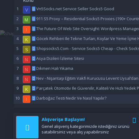
Konu
Vn5Socks.net Service Seller Socks5 Good
V
911 S5 Proxy – Residential Socks5 Proxies (190+ Countr
M
The Future Of Web Site Oversight: Wordpress Manage
I
Göcek Rehberi Ile Tekne Turları, Koylar Ve Yeme İçme H
K
Shopsocks5.Com - Service Socks5 Cheap - Check Sock
S
Asya Dizileri İzleme Sitesi
N
Dikmen Halı Yıkama
N
Nev - Nişantaşı Eğitim Vakfı Kurucusu Levent Uysal’da
N
Parçatek Otomotiv Ile Güvenilir, Kaliteli Ve Hızlı Yedek
K
Darboğaz Testi Nedir Ve Nasıl Yapılır?
I
Alışverişe Başlayın!
Genel alışveriş kategorimizde istediğiniz ürünü
satabilirsiniz veya alış yapabilirsiniz