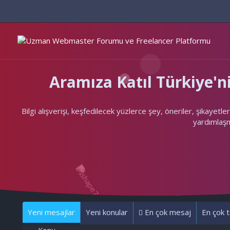
Aramıza Katıl Türkiye
Bilgi alışverişi, keşfedilecek yüzlerce şey, öneriler, şikayet
yardımlaşma
Yeni mesajlar
Yeni konular
En çok mesaj
En çok t