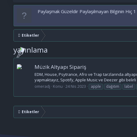
Paylaşmak Güzeldir Paylaşılmayan Bilginin Hiç 1
Etiketler
yayınlama
Müzik Altyapı Sipariş
EDM, House, Psytrance, Afro ve Trap tarzlarında altyapıla
yapmaktayız, Spotify, Apple Music ve Deezer gibi belirli 
omeradj
Konu
24 Nis 2023
apple
dağıtım
label
Etiketler