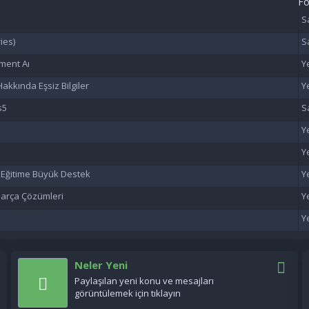
F
ies)
ment Aı
akkında Eşsiz Bilgiler
s5
n Eğitime Büyük Destek
 Parça Çözümleri
Neler Yeni
Paylaşılan yeni konu ve mesajları
görüntülemek için tıklayın