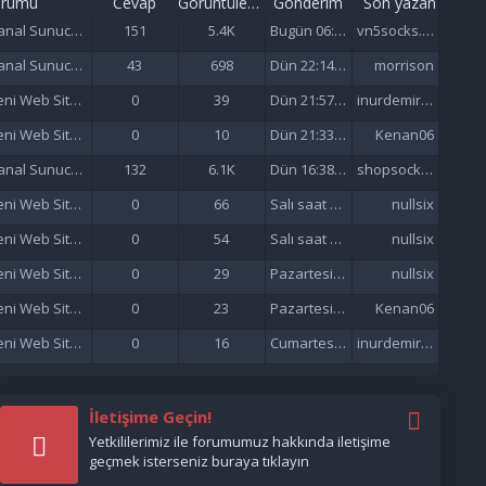
orumu
Cevap
Görüntüleme
Gönderim
Son yazan
Sanal Sunucu (VDS/VPS)
151
5.4K
Bugün 06:57
vn5socks.net
Sanal Sunucu (VDS/VPS)
43
698
Dün 22:14 da
morrison
Yeni Web Siteleri - Site Tanıtımı
0
39
Dün 21:57 da
inurdemirelseo
Yeni Web Siteleri - Site Tanıtımı
0
10
Dün 21:33 da
Kenan06
Sanal Sunucu (VDS/VPS)
132
6.1K
Dün 16:38 da
shopsocks5
Yeni Web Siteleri - Site Tanıtımı
0
66
Salı saat 15:47'de
nullsix
Yeni Web Siteleri - Site Tanıtımı
0
54
Salı saat 02:13'de
nullsix
Yeni Web Siteleri - Site Tanıtımı
0
29
Pazartesi saat 22:01'de
nullsix
Yeni Web Siteleri - Site Tanıtımı
0
23
Pazartesi saat 21:37'de
Kenan06
Yeni Web Siteleri - Site Tanıtımı
0
16
Cumartesi saat 17:51'de
inurdemirelseo
İletişime Geçin!
Yetkililerimiz ile forumumuz hakkında iletişime
geçmek isterseniz buraya tıklayın