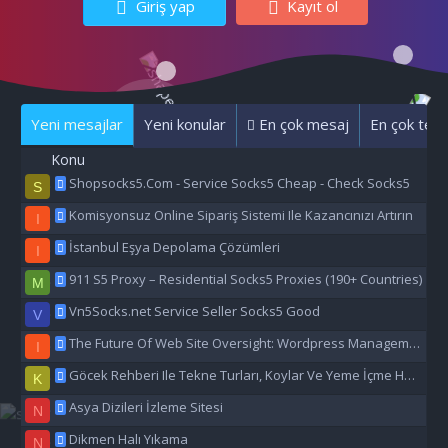
Giriş yap
Kayıt ol
Yeni mesajlar
Yeni konular
En çok mesaj
En çok tepk
Konu
Shopsocks5.Com - Service Socks5 Cheap - Check Socks5
S
Komisyonsuz Online Sipariş Sistemi Ile Kazancınızı Artırın
I
İstanbul Eşya Depolama Çözümleri
I
911 S5 Proxy – Residential Socks5 Proxies (190+ Countries)
M
Vn5Socks.net Service Seller Socks5 Good
V
The Future Of Web Site Oversight: Wordpress Management Aı
I
Göcek Rehberi Ile Tekne Turları, Koylar Ve Yeme İçme Hakkında Eşsiz Bilgiler
K
Asya Dizileri İzleme Sitesi
N
Dikmen Halı Yıkama
N