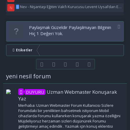
Nev - Nişantaşı Eğitim Vakfı Kurucusu Levent Uysal’dan Eğitime Büyük Destek
N
Paylaşmak Güzeldir Paylaşılmayan Bilginin
Hiç 1 Değeri Yok.
Etiketler
Facebook
Twitter
youtube
Bize ulaşın
RSS
yeni nesil forum
Uzman Webmaster Konuşarak
DUYURU
Yaz
Merhaba: Uzman Webmaster Forum Kullanıcısı Sizlere
Forumdaki bir yenilikten bahsetmek istiyorum Mobil
cihazlarda Forumu kullanırken konuşarak yazma özelliğini
Müjdeliyoruz herzaman sizleri düşünürek Forumu
geliştirmeyi amaç edindik . Yazmak için konuş eklentisi