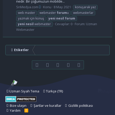
nedir. Bir çoğumuzun mobilde...
SnMedya.com
Konu
8 May 2021
konuşarak yaz
web master
webmaster
forum
u
webmasterlar
yazmak için konuş
yeni
nesil
forum
Cevaplar: 0
Forum:
Uzman
yeni
nesil
webmaster
Webmaster
Etiketler
Facebook
Twitter
youtube
Bize ulaşın
RSS
Uzman Siyah Tema
Türkçe (TR)
Bize ulaşın
Şartlar ve kurallar
Gizlilik politikası
Yardım
R
S