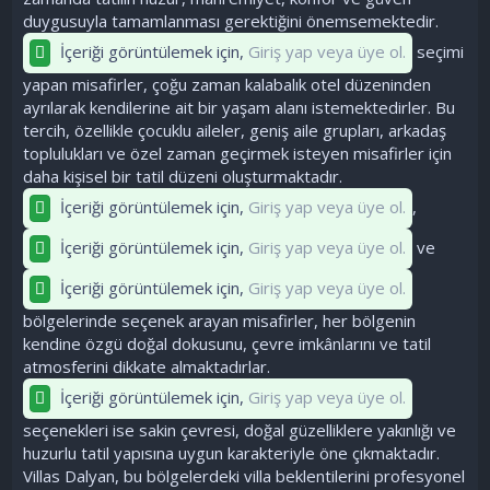
duygusuyla tamamlanması gerektiğini önemsemektedir.
İçeriği görüntülemek için,
Giriş yap veya üye ol.
seçimi
yapan misafirler, çoğu zaman kalabalık otel düzeninden
ayrılarak kendilerine ait bir yaşam alanı istemektedirler. Bu
tercih, özellikle çocuklu aileler, geniş aile grupları, arkadaş
toplulukları ve özel zaman geçirmek isteyen misafirler için
daha kişisel bir tatil düzeni oluşturmaktadır.
İçeriği görüntülemek için,
Giriş yap veya üye ol.
,
İçeriği görüntülemek için,
Giriş yap veya üye ol.
ve
İçeriği görüntülemek için,
Giriş yap veya üye ol.
bölgelerinde seçenek arayan misafirler, her bölgenin
kendine özgü doğal dokusunu, çevre imkânlarını ve tatil
atmosferini dikkate almaktadırlar.
İçeriği görüntülemek için,
Giriş yap veya üye ol.
seçenekleri ise sakin çevresi, doğal güzelliklere yakınlığı ve
huzurlu tatil yapısına uygun karakteriyle öne çıkmaktadır.
Villas Dalyan, bu bölgelerdeki villa beklentilerini profesyonel