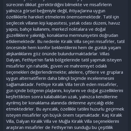
sürecinin dikkat gerektirdiğini bilmekte ve misafirlerin
yalnızca görsel beğeniyle değil, ihtiyaçlarına uygun
özelliklerle hareket etmelerini önemsemektedir. Tatil için
seçilecek villanın kişi kapasitesi, yatak odası düzeni, havuz
yapısı, bahçe kullanımı, merkezî noktalara ve doğal
güzelliklere yakınlığı, konaklama memnuniyetini doğrudan
etkilemektedir. Bu nedenle Kiralık Villa seçen misafirler, tatil
öncesinde hem konfor beklentilerini hem de günlük yaşam
alışkanlıklarını göz önünde bulundurmaktadırlar. Villas
Dalyan, Fethiye'nin farklı bölgelerinde tatil yapmak isteyen
misafirler için rahatlık, güven ve mahremiyet odaklı
seçenekleri değerlendirmekte; ailelere, çiftlere ve gruplara
uygun alternatiflerin daha bilinçli biçimde incelenmesini
sağlamaktadır. Fethiye Kiralık Villa tercih eden misafirler,
gün içinde bölgenin plajlarını, koylarını ve doğal güzelliklerini
keşfettikten sonra kalabalıktan uzak, yalnızca kendilerine
ayrılmış bir konaklama alanında dinlenme ayrıcalığı elde
etmektedirler. Bu ayrıcalık, özellikle tatilini huzurlu geçirmek
isteyen misafirler için büyük önem taşımaktadır. Kaş Kiralık
Villa, Dalyan Kiralık Villa ve Muğla Kiralık Villa seçeneklerini
araştıran misafirler de Fethiye'nin sunduğu bu çeşitlilik