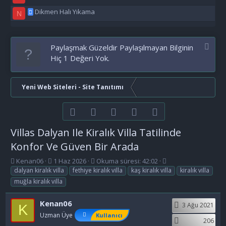
Dikmen Halı Yıkama
N
Paylaşmak Güzeldir Paylaşılmayan Bilginin
Hiç 1 Değeri Yok.
Yeni Web Siteleri - Site Tanıtımı
Facebook
Twitter
youtube
Bize ulaşın
RSS
Villas Dalyan Ile Kiralık Villa Tatilinde
Konfor Ve Güven Bir Arada
K
B
E
Kenan06
1 Haz 2026
Okuma süresi: 42:02
o
a
t
dalyan kiralık villa
fethiye kiralık villa
kaş kiralık villa
kiralık villa
n
ş
i
muğla kiralık villa
b
l
k
u
a
e
Kenan06
3 Ağu 2021
y
n
t
K
u
g
l
Uzman Üye
Kullanıcı
206
b
ı
e