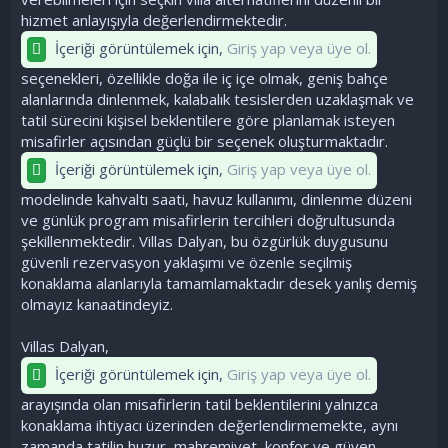
hizmet anlayışıyla değerlendirmektedir.
İçeriği görüntülemek için,
Giriş yap veya üye ol.
seçenekleri, özellikle doğa ile iç içe olmak, geniş bahçe
alanlarında dinlenmek, kalabalık tesislerden uzaklaşmak ve
tatil sürecini kişisel beklentilere göre planlamak isteyen
misafirler açısından güçlü bir seçenek oluşturmaktadır.
İçeriği görüntülemek için,
Giriş yap veya üye ol.
modelinde kahvaltı saati, havuz kullanımı, dinlenme düzeni
ve günlük program misafirlerin tercihleri doğrultusunda
şekillenmektedir. Villas Dalyan, bu özgürlük duygusunu
güvenli rezervasyon yaklaşımı ve özenle seçilmiş
konaklama alanlarıyla tamamlamaktadır desek yanlış demiş
olmayız kanaatindeyiz.
Villas Dalyan,
İçeriği görüntülemek için,
Giriş yap veya üye ol.
arayışında olan misafirlerin tatil beklentilerini yalnızca
konaklama ihtiyacı üzerinden değerlendirmemekte, aynı
zamanda tatilin huzur, mahremiyet, konfor ve güven