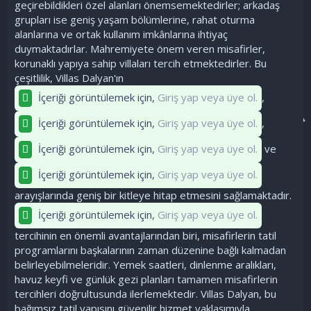
geçirebildikleri özel alanları önemsemektedirler; arkadaş
grupları ise geniş yaşam bölümlerine, rahat oturma
alanlarına ve ortak kullanım imkânlarına ihtiyaç
duymaktadırlar. Mahremiyete önem veren misafirler,
korunaklı yapıya sahip villaları tercih etmektedirler. Bu
çeşitlilik, Villas Dalyan'ın
İçeriği görüntülemek için,
Giriş yap veya üye ol.
,
İçeriği görüntülemek için,
Giriş yap veya üye ol.
,
İçeriği görüntülemek için,
Giriş yap veya üye ol.
ve
İçeriği görüntülemek için,
Giriş yap veya üye ol.
arayışlarında geniş bir kitleye hitap etmesini sağlamaktadır.
İçeriği görüntülemek için,
Giriş yap veya üye ol.
tercihinin en önemli avantajlarından biri, misafirlerin tatil
programlarını başkalarının zaman düzenine bağlı kalmadan
belirleyebilmeleridir. Yemek saatleri, dinlenme aralıkları,
havuz keyfi ve günlük gezi planları tamamen misafirlerin
tercihleri doğrultusunda ilerlemektedir. Villas Dalyan, bu
bağımsız tatil yapısını güvenilir hizmet yaklaşımıyla