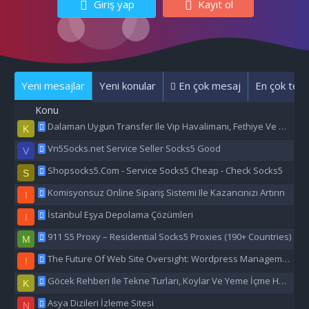
Giriş yap
Kayıt ol
Yeni mesajlar
Yeni konular
En çok mesaj
En çok tepk
Konu
Dalaman Uygun Transfer Ile Vıp Havalimanı, Fethiye Ve Marmaris Transfer Hizmeti
K
Vn5Socks.net Service Seller Socks5 Good
V
Shopsocks5.Com - Service Socks5 Cheap - Check Socks5
S
Komisyonsuz Online Sipariş Sistemi Ile Kazancınızı Artırın
I
İstanbul Eşya Depolama Çözümleri
I
911 S5 Proxy – Residential Socks5 Proxies (190+ Countries)
M
The Future Of Web Site Oversight: Wordpress Management Aı
I
Göcek Rehberi Ile Tekne Turları, Koylar Ve Yeme İçme Hakkında Eşsiz Bilgiler
K
Asya Dizileri İzleme Sitesi
N