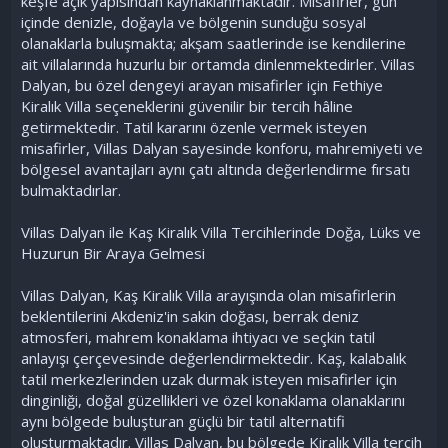
keşfe açık yapısından kaynaklanmaktadır. Misafirler, gün
içinde denizle, doğayla ve bölgenin sunduğu sosyal
olanaklarla buluşmakta; akşam saatlerinde ise kendilerine
ait villalarında huzurlu bir ortamda dinlenmektedirler. Villas
Dalyan, bu özel dengeyi arayan misafirler için Fethiye
Kiralık Villa seçeneklerini güvenilir bir tercih hâline
getirmektedir. Tatil kararını özenle vermek isteyen
misafirler, Villas Dalyan sayesinde konforu, mahremiyeti ve
bölgesel avantajları aynı çatı altında değerlendirme fırsatı
bulmaktadırlar.
Villas Dalyan ile Kaş Kiralık Villa Tercihlerinde Doğa, Lüks ve
Huzurun Bir Araya Gelmesi
Villas Dalyan, Kaş Kiralık Villa arayışında olan misafirlerin
beklentilerini Akdeniz'in sakin doğası, berrak deniz
atmosferi, mahrem konaklama ihtiyacı ve seçkin tatil
anlayışı çerçevesinde değerlendirmektedir. Kaş, kalabalık
tatil merkezlerinden uzak durmak isteyen misafirler için
dinginliği, doğal güzellikleri ve özel konaklama olanaklarını
aynı bölgede buluşturan güçlü bir tatil alternatifi
oluşturmaktadır. Villas Dalyan, bu bölgede Kiralık Villa tercih