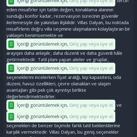
İçeriği görüntülemek için,
Giriş yap veya üye ol.
tercih
eden misafirler için tatilin değeri, konaklama alanının
sunduğu konfor kadar, rezervasyon sürecinin güvenilir
ilerlemesiyle de yakından ilişkilidir. Villas Dalyan, bu noktada
misafirlerin doğru villa seçimine ulaşmalarını kolaylaştıran bir
yaklaşım benimsemekte ve
İçeriği görüntülemek için,
Giriş yap veya üye ol.
arayışını daha anlaşılır, daha düzenli ve daha güvenli hâle
getirmektedir. Tatil planı yapan aileler ve gruplar,
İçeriği görüntülemek için,
Giriş yap veya üye ol.
seçeneklerini incelerken fiyat aralığı, kişi kapasitesi, oda
düzeni, havuz özellikleri, çevre olanakları ve ulaşım
avantajları gibi pek çok ayrıntıyı birlikte
değerlendirmektedirler.
İçeriği görüntülemek için,
Giriş yap veya üye ol.
ve
İçeriği görüntülemek için,
Giriş yap veya üye ol.
seçenekleri de benzer biçimde farklı tatil beklentilerine
karşılık vermektedir. Villas Dalyan, bu geniş seçenekler