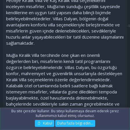
Fethiye Kiralık Villa ve Kaş Kiralık Villa seçeneklerini
inceleyen misafirler, Muğla'nın sunduğu çeşitlilik sayesinde
kendilerine en uygun tatil yapısını daha bilinçli biçimde
belirleyebilmektedirler. Villas Dalyan, bölgenin doğal
avantajlarını konforlu villa seçenekleriyle birleştirmekte ve
misafirlerin güven içinde dinlenebilecekleri, sevdikleriyle
huzurlu anlar yaşayabilecekleri bir tatil düzenine ulaşmalarını
sağlamaktadır.
Muğla Kiralık Villa tercihinde öne çıkan en önemli
değerlerden biri, misafirlerin kendi tatil programlarını
özgürce belirleyebilmeleridir. Villas Dalyan, bu özgürlüğü
konfor, mahremiyet ve güvenilirlik unsurlarıyla destekleyen
Kiralık Villa seçeneklerini özenle değerlendirmektedir.
Kalabalık otel ortamlarında belirli saatlere bağlı kalmak
istemeyen misafirler, villalarda güne diledikleri tempoda
başlayabilmekte, özel havuzlarında dinlenebilmekte,
bahçelerinde sevdikleriyle sakin zaman geçirebilmekte ve
günün akışını kendi ihtiyaçlarına göre
Bu site çerezler kullanır. Bu siteyi kullanmaya devam ederek çerez
düzenleyebilmektedirler. Bu yapı, özellikle çocuklu aileler
kullanımımızı kabul etmiş olursunuz.
için büyük kolaylık sağlamaktadır; çünkü aileler, çocukların
Kabul
Daha fazla bilgi edin…
uyku, yemek ve oyun düzenlerini daha rahat biçimde