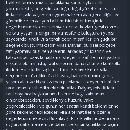
beklentilerini yalnızca konaklama konforuyla sınırlı
görmemekte, bölgenin sunduğu doğal güzellikleri, sakinlik
ihtiyacını, aile yaşamına uygun mahrem alan gerekliliğini ve
güvenilir rezervasyon beklentisini bir bütün içinde
değerlendirmektedir. Fethiye, denizi, koyları, yeşil çevresi
ve tatil yaşamını dingin bir atmosferle buluşturan yapısı
sayesinde Kiralık Villa tercih eden misafirler için güçlü bir
seçenek oluşturmaktadır. Villas Dalyan, bu özel bölgede
tatil yapmayı düşünen ailelerin, arkadaş gruplarının ve
kalabalıktan uzak konaklama isteyen misafirlerin ihtiyaçlarını
dikkatle ele almakta, tatil sürecinin daha rahat ve kontrollü
ilerlemesine katkı sağlamaktadır. Fethiye Kiralık Villa
seçenekleri, özellikle özel havuz, bahçe kullanımı, geniş
yaşam alanı ve kişisel zaman planlaması isteyen misafirler
tarafından tercih edilmektedir. Villas Dalyan, misafirlerin
tatil boyunca başkalarının düzenine bağlı kalmadan
dinlenebilecekleri, sevdikleriyle huzurlu vakit
geçirebilecekleri ve günün her saatini kendi beklentilerine
göre şekillendirebilecekleri villa alternatiflerini özenle
değerlendirmektedir. Bu anlayış, Kiralık Villa modelini daha
özgür, daha mahrem ve daha nitelikli bir konaklama biçimi