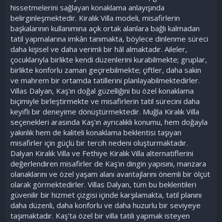
hissetmelerini sağlayan konaklama anlayışında
belirginleşmektedir. Kiralık Villa modeli, misafirlerin
başkalarının kullanımına açık ortak alanlara bağlı kalmadan
tatil yapmalarına imkân tanımakta, böylece dinlenme süreci
daha kişisel ve daha verimli bir hâl almaktadır. Aileler,
çocuklarıyla birlikte kendi düzenlerini kurabilmekte; gruplar,
birlikte konforlu zaman geçirebilmekte; çiftler, daha sakin
ve mahrem bir ortamda tatillerini planlayabilmektedirler.
Villas Dalyan, Kaş'ın doğal güzelliğini bu özel konaklama
biçimiyle birleştirmekte ve misafirlerin tatil sürecini daha
keyifli bir deneyime dönüştürmektedir. Muğla Kiralık Villa
seçenekleri arasında Kaş'ın ayrıcalıklı konumu, hem doğayla
yakınlık hem de kaliteli konaklama beklentisi taşıyan
misafirler için güçlü bir tercih nedeni oluşturmaktadır.
Dalyan Kiralık Villa ve Fethiye Kiralık Villa alternatiflerini
değerlendiren misafirler de Kaş'ın dingin yapısını, manzara
olanaklarını ve özel yaşam alanı avantajlarını önemli bir ölçüt
olarak görmektedirler. Villas Dalyan, tüm bu beklentileri
güvenilir bir hizmet çizgisi içinde karşılamakta, tatil planını
daha düzenli, daha konforlu ve daha huzurlu bir seviyeye
taşımaktadır. Kaş'ta özel bir villa tatili yapmak isteyen