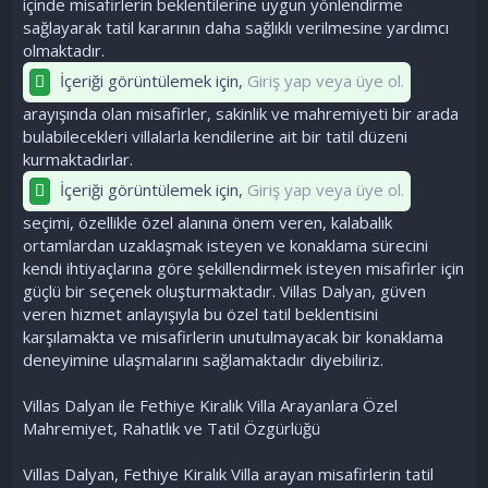
içinde misafirlerin beklentilerine uygun yönlendirme
sağlayarak tatil kararının daha sağlıklı verilmesine yardımcı
olmaktadır.
İçeriği görüntülemek için,
Giriş yap veya üye ol.
arayışında olan misafirler, sakinlik ve mahremiyeti bir arada
bulabilecekleri villalarla kendilerine ait bir tatil düzeni
kurmaktadırlar.
İçeriği görüntülemek için,
Giriş yap veya üye ol.
seçimi, özellikle özel alanına önem veren, kalabalık
ortamlardan uzaklaşmak isteyen ve konaklama sürecini
kendi ihtiyaçlarına göre şekillendirmek isteyen misafirler için
güçlü bir seçenek oluşturmaktadır. Villas Dalyan, güven
veren hizmet anlayışıyla bu özel tatil beklentisini
karşılamakta ve misafirlerin unutulmayacak bir konaklama
deneyimine ulaşmalarını sağlamaktadır diyebiliriz.
Villas Dalyan ile Fethiye Kiralık Villa Arayanlara Özel
Mahremiyet, Rahatlık ve Tatil Özgürlüğü
Villas Dalyan, Fethiye Kiralık Villa arayan misafirlerin tatil