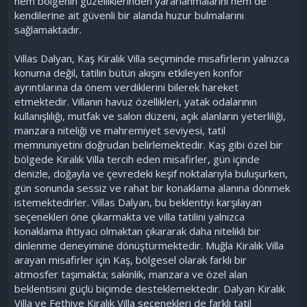
hem bölgenin güzelliklerinden yararlanmalarını hem de
kendilerine ait güvenli bir alanda huzur bulmalarını
sağlamaktadır.
Villas Dalyan, Kaş Kiralık Villa seçiminde misafirlerin yalnızca
konuma değil, tatilin bütün akışını etkileyen konfor
ayrıntılarına da önem verdiklerini bilerek hareket
etmektedir. Villanın havuz özellikleri, yatak odalarının
kullanışlılığı, mutfak ve salon düzeni, açık alanların yeterliliği,
manzara niteliği ve mahremiyet seviyesi, tatil
memnuniyetini doğrudan belirlemektedir. Kaş gibi özel bir
bölgede Kiralık Villa tercih eden misafirler, gün içinde
denizle, doğayla ve çevredeki keşif noktalarıyla buluşurken,
gün sonunda sessiz ve rahat bir konaklama alanına dönmek
istemektedirler. Villas Dalyan, bu beklentiyi karşılayan
seçenekleri öne çıkarmakta ve villa tatilini yalnızca
konaklama ihtiyacı olmaktan çıkararak daha nitelikli bir
dinlenme deneyimine dönüştürmektedir. Muğla Kiralık Villa
arayan misafirler için Kaş, bölgesel olarak farklı bir
atmosfer taşımakta; sakinlik, manzara ve özel alan
beklentisini güçlü biçimde desteklemektedir. Dalyan Kiralık
Villa ve Fethiye Kiralık Villa seçenekleri de farklı tatil