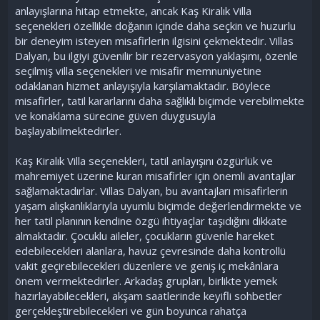
anlayışlarına hitap etmekte, ancak Kaş Kiralık Villa
seçenekleri özellikle doğanın içinde daha seçkin ve huzurlu
bir deneyim isteyen misafirlerin ilgisini çekmektedir. Villas
Dalyan, bu ilgiyi güvenilir bir rezervasyon yaklaşımı, özenle
seçilmiş villa seçenekleri ve misafir memnuniyetine
odaklanan hizmet anlayışıyla karşılamaktadır. Böylece
misafirler, tatil kararlarını daha sağlıklı biçimde verebilmekte
ve konaklama sürecine güven duygusuyla
başlayabilmektedirler.
Kaş Kiralık Villa seçenekleri, tatil anlayışını özgürlük ve
mahremiyet üzerine kuran misafirler için önemli avantajlar
sağlamaktadırlar. Villas Dalyan, bu avantajları misafirlerin
yaşam alışkanlıklarıyla uyumlu biçimde değerlendirmekte ve
her tatil planının kendine özgü ihtiyaçlar taşıdığını dikkate
almaktadır. Çocuklu aileler, çocukların güvenle hareket
edebilecekleri alanlara, havuz çevresinde daha kontrollü
vakit geçirebilecekleri düzenlere ve geniş iç mekânlara
önem vermektedirler. Arkadaş grupları, birlikte yemek
hazırlayabilecekleri, akşam saatlerinde keyifli sohbetler
gerçekleştirebilecekleri ve gün boyunca rahatça