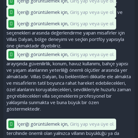
İçeriği görüntülemek için,
Giriş yap veya üye ol.
,
İçeriği görüntülemek için,
Giriş yap veya üye ol.
ve
İçeriği görüntülemek için,
Giriş yap veya üye ol.
seçenekleri arasında değerlendirme yapan misafirler için
Villas Dalyan, bölge deneyimi ve seçkin portföy yapısıyla
öne çıkmaktadır diyebiliriz.
İçeriği görüntülemek için,
Giriş yap veya üye ol.
arayışında güvenilirlik, konum, havuz kullanımı, bahçe yapısı
ve yaşam alanlarının yeterliliği önemli ölçütler arasında yer
almaktadır. Villas Dalyan, bu beklentileri dikkatle ele almakta
ve misafirlerin tatil boyunca rahat hareket edebilecekleri,
özel alanlarını koruyabilecekleri, sevdikleriyle huzurlu zaman
geçirebilecekleri villa seçeneklerini profesyonel bir
yaklaşımla sunmakta ve buna büyük bir özen
göstermektedir.
İçeriği görüntülemek için,
Giriş yap veya üye ol.
tercihinde önemli olan yalnızca villanın büyüklüğü ya da