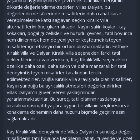
yaşamına uygunluğunu ve çevredeki olanaklara erişimini
dikkatle değerlendirmektedirler. Villas Dalyan, bu
değerlendirme sürecinde misafirlerin daha rahat karar
verebilmelerine katkı sağlayan seçkin Kiralık Villa
alternatiflerini öne çıkarmaktadır. Kaş'ın sakin koyları, taş
sokakları, doğal güzellikleri ve huzurlu çevresi, tatil boyunca
hem dinlenmek hem de yeni yerler keşfetmek isteyen
misafirler için etkileyici bir ortam oluşturmaktadır. Fethiye
Kiralık Villa ve Dalyan Kiralık Villa seçenekleri farklı tatil
beklentilerine cevap verirken, Kaş Kiralık Villa seçenekleri
özellikle daha özel, daha sakin ve daha manzaralı bir tatil
deneyimi isteyen misafirler tarafından tercih
edilmektedirler. Muğla Kiralık Villa arayışında olan misafirler,
Kaş'ın sunduğu bu ayrıcalıklı atmosferi değerlendirirken
Villas Dalyan'ın güven veren yaklaşımından
yararlanmaktadırlar. Bu süreç, tatil planının rastlantıya
bırakılmamasını, ihtiyaçlara uygun bir villanın seçilmesini ve
konaklama döneminin daha huzurlu biçimde geçirilmesini
sağlamaktadır.
Kaş Kiralık Villa deneyiminde Villas Dalyan'ın sunduğu değer,
misafirlerin tatil boyunca kendilerini rahat, güvende ve özel