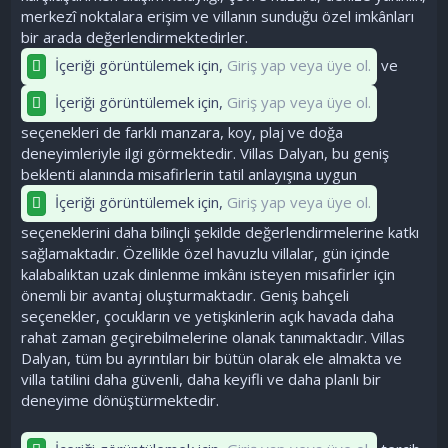
merkezî noktalara erişim ve villanın sunduğu özel imkânları
bir arada değerlendirmektedirler.
İçeriği görüntülemek için,
Giriş yap veya üye ol.
ve
İçeriği görüntülemek için,
Giriş yap veya üye ol.
seçenekleri de farklı manzara, koy, plaj ve doğa
deneyimleriyle ilgi görmektedir. Villas Dalyan, bu geniş
beklenti alanında misafirlerin tatil anlayışına uygun
İçeriği görüntülemek için,
Giriş yap veya üye ol.
seçeneklerini daha bilinçli şekilde değerlendirmelerine katkı
sağlamaktadır. Özellikle özel havuzlu villalar, gün içinde
kalabalıktan uzak dinlenme imkânı isteyen misafirler için
önemli bir avantaj oluşturmaktadır. Geniş bahçeli
seçenekler, çocukların ve yetişkinlerin açık havada daha
rahat zaman geçirebilmelerine olanak tanımaktadır. Villas
Dalyan, tüm bu ayrıntıları bir bütün olarak ele almakta ve
villa tatilini daha güvenli, daha keyifli ve daha planlı bir
deneyime dönüştürmektedir.