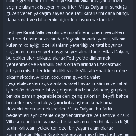
hâline getirmektedir. Fethiye Kiralık Villa arayışında doğru
seçime ulaşmak isteyen misafirler, Villas Dalyan'ın sunduğu
güven veren yaklaşım sayesinde tatil kararlarını daha bilinçli,
daha rahat ve daha emin biçimde oluşturmaktadırlar.
Fethiye Kiralık Villa tercihinde misafirlerin önem verdikleri
en temel unsurlar arasında bölgenin huzurlu yapısı, villanın
kullanım kolaylığı, özel alanların yeterliliği ve tatil boyunca
sağlanan mahremiyet duygusu yer almaktadır. Villas Dalyan,
bu beklentileri dikkate alarak Fethiye'de dinlenmek,
yenilenmek ve kalabalık tesis ortamlarından uzaklaşmak
isteyen misafirler için nitelikli Kiralık Villa alternatiflerini öne
çıkarmaktadır. Aileler, çocukların güvenle vakit
geçirebilecekleri açık alanlara, özel havuz imkânına ve rahat
iç mekân düzenine ihtiyaç duymaktadırlar. Arkadaş grupları,
birlikte zaman geçirebilecekleri geniş salonları, keyifli bahçe
bölümlerini ve ortak yaşamı kolaylaştıran konaklama
düzenini önemsemektedirler. Villas Dalyan, bu farklı
beklentileri aynı özenle değerlendirmekte ve Fethiye Kiralık
Villa seçeneklerini yalnızca bir konaklama tercihi olarak değil,
tatilin kalitesini yükselten özel bir yaşam alanı olarak
sunmaktadır. Muğla Kiralık Villa arayan misafirler, Fethiye'nin