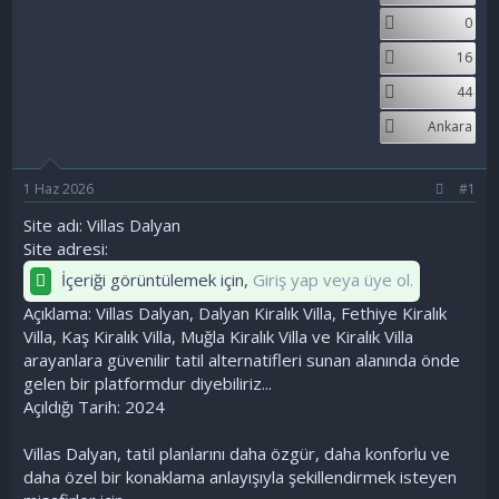
a
ç
r
0
ş
t
l
a
16
a
r
44
t
i
a
h
Ankara
n
i
1 Haz 2026
#1
Site adı: Villas Dalyan
Site adresi:
İçeriği görüntülemek için,
Giriş yap veya üye ol.
Açıklama: Villas Dalyan, Dalyan Kiralık Villa, Fethiye Kiralık
Villa, Kaş Kiralık Villa, Muğla Kiralık Villa ve Kiralık Villa
arayanlara güvenilir tatil alternatifleri sunan alanında önde
gelen bir platformdur diyebiliriz...
Açıldığı Tarih: 2024
Villas Dalyan, tatil planlarını daha özgür, daha konforlu ve
daha özel bir konaklama anlayışıyla şekillendirmek isteyen