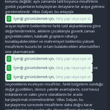
konumu değildir; aynı zamanda tatil boyunca misafirlerin
günlük yaşamlarını kolaylaştıran detayların bir araya gelmesi
gerekmektedir. Villas Dalyan, bu anlayışla
İçeriği görüntülemek için,
Giriş yap veya üye ol.
arayan kişilerin beklentilerini farklı tatil alışkanlıklarına göre
değerlendirmekte, ailelerin çocuklarıyla güvenli zaman
geçirebilecekleri, kalabalık grupların rahatça
konaklayabilecekleri ve mahremiyet beklentisi yüksek
misafirlerin huzurlu bir ortam bulabilecekleri alternatifleri
öne çıkarmaktadır.
İçeriği görüntülemek için,
Giriş yap veya üye ol.
,
İçeriği görüntülemek için,
Giriş yap veya üye ol.
ve
İçeriği görüntülemek için,
Giriş yap veya üye ol.
seçeneklerini inceleyen misafirler, farklı bölgelerin sunduğu
doğal güzellikleri, denize yakınlık avantajlarını, özel havuz
imkânlarını ve sakin çevre olanaklarını bir arada
karşılaştırmak istemektedirler. Villas Dalyan, bu
karşılaştırma sürecinde misafirlerin daha doğru karar
verebilmeleri için seçkin villa alternatiflerini düzenli bir