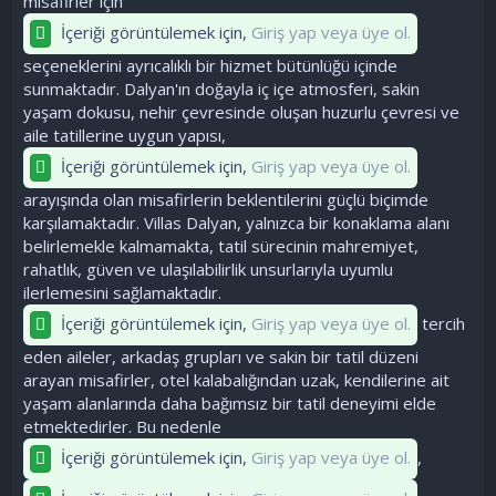
misafirler için
İçeriği görüntülemek için,
Giriş yap veya üye ol.
seçeneklerini ayrıcalıklı bir hizmet bütünlüğü içinde
sunmaktadır. Dalyan'ın doğayla iç içe atmosferi, sakin
yaşam dokusu, nehir çevresinde oluşan huzurlu çevresi ve
aile tatillerine uygun yapısı,
İçeriği görüntülemek için,
Giriş yap veya üye ol.
arayışında olan misafirlerin beklentilerini güçlü biçimde
karşılamaktadır. Villas Dalyan, yalnızca bir konaklama alanı
belirlemekle kalmamakta, tatil sürecinin mahremiyet,
rahatlık, güven ve ulaşılabilirlik unsurlarıyla uyumlu
ilerlemesini sağlamaktadır.
İçeriği görüntülemek için,
Giriş yap veya üye ol.
tercih
eden aileler, arkadaş grupları ve sakin bir tatil düzeni
arayan misafirler, otel kalabalığından uzak, kendilerine ait
yaşam alanlarında daha bağımsız bir tatil deneyimi elde
etmektedirler. Bu nedenle
İçeriği görüntülemek için,
Giriş yap veya üye ol.
,