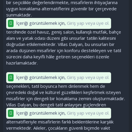
bir seçicilikle değerlendirmekte, misafirlerin ihtiyaçlarına
uygun konaklama alternatiflerini güvenilir bir çerçevede
sunmaktadır.
İçeriği görüntülemek için,
Giriş yap veya üye ol.
tercihinde özel havuz, geniş salon, kullanışlı mutfak, bahçe
alanı ve yatak odası düzeni gibi unsurlar tatilin kalitesini
doğrudan etkilemektedir. Villas Dalyan, bu unsurları bir
arada düşünen misafirler için konforu destekleyen ve tatil
sürecini daha keyifli hâle getiren seçenekleri özenle
hazırlamaktadır.
İçeriği görüntülemek için,
Giriş yap veya üye ol.
seçenekleri, tatil boyunca hem dinlenmek hem de
çevredeki doğal ve kültürel güzellikleri keşfetmek isteyen
misafirler için dengeli bir konaklama zemini oluşturmaktadır.
Villas Dalyan, bu dengeli tatil anlayışını güçlendiren
İçeriği görüntülemek için,
Giriş yap veya üye ol.
alternatifleriyle misafirlerin farklı beklentilerine karşılık
vermektedir. Aileler, çocukların güvenli biçimde vakit