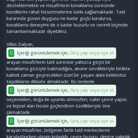
desteklemekte ve misafirlerin konaklama sürecinde
kendilerini rahat hissetmelerine katkı sağlamaktadır. Tatil
kararında güven duygusu ne kadar güçlü kurulursa,
konaklama deneyimi de o kadar huzurlu ve verimli biçimde
tamamlanmaktadır diyebiliriz.
Villas Dalyan,
İçeriği görüntülemek için,
Giriş yap veya üye ol.
arayan misafirlerin tatil sürecine yalnızca geçici bir
konaklama gözüyle bakmadığını, aksine sevdikleriyle birlikte
kaliteli zaman geçirecekleri özel bir yaşam alanı beklentisi
taşıdıklarını dikkate almaktadır. Bu nedenle
İçeriği görüntülemek için,
Giriş yap veya üye ol.
seçenekleri, doğa ile uyumlu atmosferi, sakin çevre yapısı
ve kişisel alan hissini güçlendiren özellikleriyle öne
çıkmaktadır.
İçeriği görüntülemek için,
Giriş yap veya üye ol.
arayan misafirler, bölgenin farklı tatil merkezlerini
karşılaştırırken ulaşım kolaylığı, çevre huzuru, denize yakınlık,