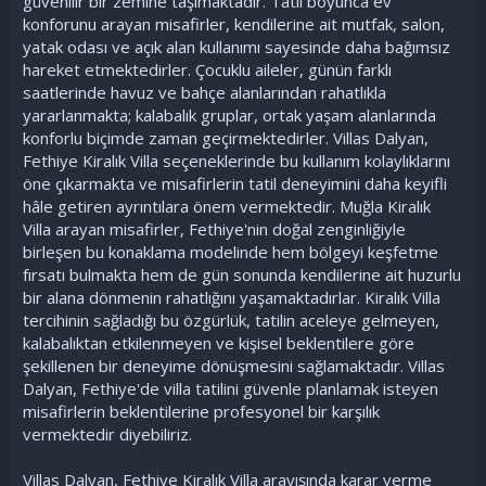
güvenilir bir zemine taşımaktadır. Tatil boyunca ev
konforunu arayan misafirler, kendilerine ait mutfak, salon,
yatak odası ve açık alan kullanımı sayesinde daha bağımsız
hareket etmektedirler. Çocuklu aileler, günün farklı
saatlerinde havuz ve bahçe alanlarından rahatlıkla
yararlanmakta; kalabalık gruplar, ortak yaşam alanlarında
konforlu biçimde zaman geçirmektedirler. Villas Dalyan,
Fethiye Kiralık Villa seçeneklerinde bu kullanım kolaylıklarını
öne çıkarmakta ve misafirlerin tatil deneyimini daha keyifli
hâle getiren ayrıntılara önem vermektedir. Muğla Kiralık
Villa arayan misafirler, Fethiye'nin doğal zenginliğiyle
birleşen bu konaklama modelinde hem bölgeyi keşfetme
fırsatı bulmakta hem de gün sonunda kendilerine ait huzurlu
bir alana dönmenin rahatlığını yaşamaktadırlar. Kiralık Villa
tercihinin sağladığı bu özgürlük, tatilin aceleye gelmeyen,
kalabalıktan etkilenmeyen ve kişisel beklentilere göre
şekillenen bir deneyime dönüşmesini sağlamaktadır. Villas
Dalyan, Fethiye'de villa tatilini güvenle planlamak isteyen
misafirlerin beklentilerine profesyonel bir karşılık
vermektedir diyebiliriz.
Villas Dalyan, Fethiye Kiralık Villa arayışında karar verme