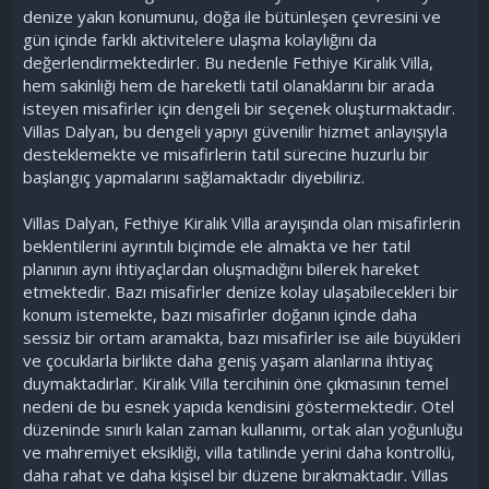
denize yakın konumunu, doğa ile bütünleşen çevresini ve
gün içinde farklı aktivitelere ulaşma kolaylığını da
değerlendirmektedirler. Bu nedenle Fethiye Kiralık Villa,
hem sakinliği hem de hareketli tatil olanaklarını bir arada
isteyen misafirler için dengeli bir seçenek oluşturmaktadır.
Villas Dalyan, bu dengeli yapıyı güvenilir hizmet anlayışıyla
desteklemekte ve misafirlerin tatil sürecine huzurlu bir
başlangıç yapmalarını sağlamaktadır diyebiliriz.
Villas Dalyan, Fethiye Kiralık Villa arayışında olan misafirlerin
beklentilerini ayrıntılı biçimde ele almakta ve her tatil
planının aynı ihtiyaçlardan oluşmadığını bilerek hareket
etmektedir. Bazı misafirler denize kolay ulaşabilecekleri bir
konum istemekte, bazı misafirler doğanın içinde daha
sessiz bir ortam aramakta, bazı misafirler ise aile büyükleri
ve çocuklarla birlikte daha geniş yaşam alanlarına ihtiyaç
duymaktadırlar. Kiralık Villa tercihinin öne çıkmasının temel
nedeni de bu esnek yapıda kendisini göstermektedir. Otel
düzeninde sınırlı kalan zaman kullanımı, ortak alan yoğunluğu
ve mahremiyet eksikliği, villa tatilinde yerini daha kontrollü,
daha rahat ve daha kişisel bir düzene bırakmaktadır. Villas