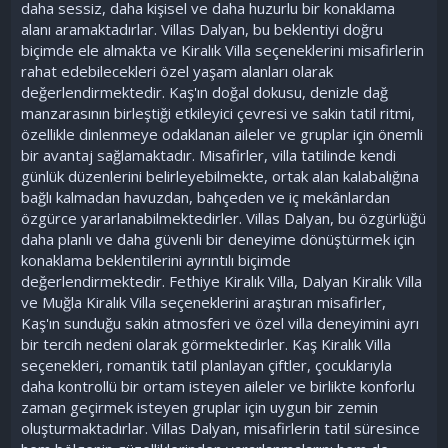
daha sessiz, daha kişisel ve daha huzurlu bir konaklama
alanı aramaktadırlar. Villas Dalyan, bu beklentiyi doğru
biçimde ele almakta ve Kiralık Villa seçeneklerini misafirlerin
rahat edebilecekleri özel yaşam alanları olarak
değerlendirmektedir. Kaş'ın doğal dokusu, denizle dağ
manzarasının birleştiği etkileyici çevresi ve sakin tatil ritmi,
özellikle dinlenmeye odaklanan aileler ve gruplar için önemli
bir avantaj sağlamaktadır. Misafirler, villa tatilinde kendi
günlük düzenlerini belirleyebilmekte, ortak alan kalabalığına
bağlı kalmadan havuzdan, bahçeden ve iç mekânlardan
özgürce yararlanabilmektedirler. Villas Dalyan, bu özgürlüğü
daha planlı ve daha güvenli bir deneyime dönüştürmek için
konaklama beklentilerini ayrıntılı biçimde
değerlendirmektedir. Fethiye Kiralık Villa, Dalyan Kiralık Villa
ve Muğla Kiralık Villa seçeneklerini araştıran misafirler,
Kaş'ın sunduğu sakin atmosferi ve özel villa deneyimini ayrı
bir tercih nedeni olarak görmektedirler. Kaş Kiralık Villa
seçenekleri, romantik tatil planlayan çiftler, çocuklarıyla
daha kontrollü bir ortam isteyen aileler ve birlikte konforlu
zaman geçirmek isteyen gruplar için uygun bir zemin
oluşturmaktadırlar. Villas Dalyan, misafirlerin tatil süresince