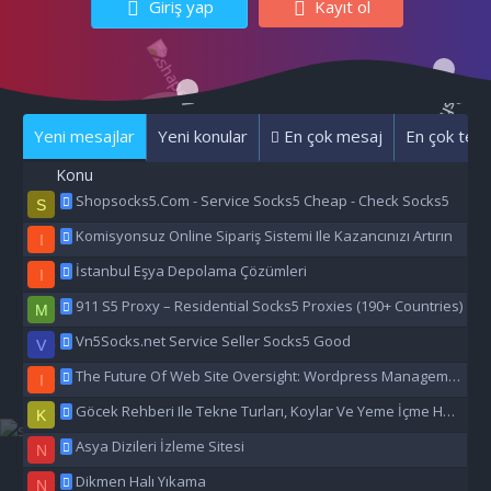
Giriş yap
Kayıt ol
Yeni mesajlar
Yeni konular
En çok mesaj
En çok tepk
Konu
Shopsocks5.Com - Service Socks5 Cheap - Check Socks5
S
Komisyonsuz Online Sipariş Sistemi Ile Kazancınızı Artırın
I
İstanbul Eşya Depolama Çözümleri
I
911 S5 Proxy – Residential Socks5 Proxies (190+ Countries)
M
Vn5Socks.net Service Seller Socks5 Good
V
The Future Of Web Site Oversight: Wordpress Management Aı
I
Göcek Rehberi Ile Tekne Turları, Koylar Ve Yeme İçme Hakkında Eşsiz Bilgiler
K
Asya Dizileri İzleme Sitesi
N
Dikmen Halı Yıkama
N