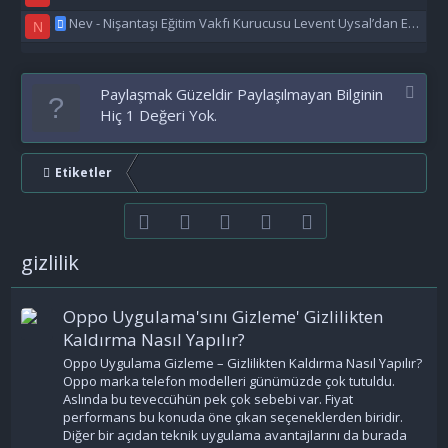
Nev - Nişantaşı Eğitim Vakfı Kurucusu Levent Uysal’dan Eğitime Büyük Destek
N
Paylaşmak Güzeldir Paylaşılmayan Bilginin
Hiç 1 Değeri Yok.
Etiketler
Facebook
Twitter
youtube
Bize ulaşın
RSS
gizlilik
Oppo Uygulama'sını Gizleme' Gizlilikten
Kaldırma Nasıl Yapılır?
Oppo Uygulama Gizleme – Gizlilikten Kaldırma Nasıl Yapılır?
Oppo marka telefon modelleri günümüzde çok tutuldu.
Aslında bu teveccühün pek çok sebebi var. Fiyat
performans bu konuda öne çıkan seçeneklerden biridir.
Diğer bir açıdan teknik uygulama avantajlarını da burada