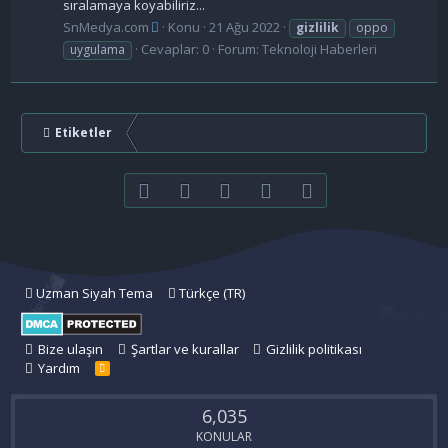
sıralamaya koyabiliriz...
SnMedya.com
Konu
21 Ağu 2022
gizlilik
oppo
Cevaplar: 0
Forum:
Teknoloji Haberleri
uygulama
Etiketler
Facebook
Twitter
youtube
Bize ulaşın
RSS
Uzman Siyah Tema
Türkçe (TR)
Bize ulaşın
Şartlar ve kurallar
Gizlilik politikası
Yardım
R
S
S
6,035
KONULAR