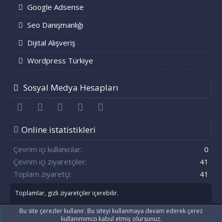
Google Adsense
Seo Danışmanlığı
Dijital Alışveriş
Wordpress Türkiye
Sosyal Medya Hesapları
Facebook
Twitter
youtube
Bize ulaşın
RSS
Online istatistikleri
Çevrim içi kullanıcılar
0
Çevrim içi ziyaretçiler
41
Toplam ziyaretçi
41
Toplamlar, gizli ziyaretçiler içerebilir.
Bu site çerezler kullanır. Bu siteyi kullanmaya devam ederek çerez
kullanımımızı kabul etmiş olursunuz.
®
Community platform by XenForo
© 2010-2021 XenForo Ltd.