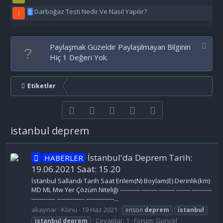
Darboğaz Testi Nedir Ve Nasıl Yapılır?
I
Paylaşmak Güzeldir Paylaşılmayan Bilginin
Hiç 1 Değeri Yok.
Etiketler
Facebook
Twitter
youtube
Bize ulaşın
RSS
istanbul deprem
İstanbul'da Deprem Tarih:
HABERLER
19.06.2021 Saat: 15.20
İstanbul Sallandı Tarih Saat Enlem(N) Boylam(E) Derinlik(km)
MD ML Mw Yer Çözüm Niteliği ---------- -------- -------- ------- ----------
------------ -------------- --------------...
akaynar
Konu
19 Haz 2021
enson
deprem
istanbul
Cevaplar: 1
Forum:
Güncel
istanbul
deprem