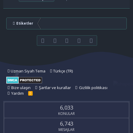
Etiketler
Facebook
Twitter
youtube
Bize ulaşın
RSS
Uzman Siyah Tema
Türkçe (TR)
Bize ulaşın
Şartlar ve kurallar
Gizlilik politikası
Yardım
R
S
S
6,033
KONULAR
6,743
MESAJLAR