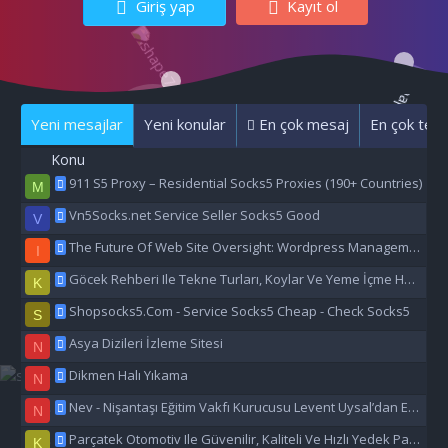
Giriş yap
Kayıt ol
Yeni mesajlar
Yeni konular
En çok mesaj
En çok tepk
Konu
911 S5 Proxy – Residential Socks5 Proxies (190+ Countries)
M
Vn5Socks.net Service Seller Socks5 Good
V
The Future Of Web Site Oversight: Wordpress Management Aı
I
Göcek Rehberi Ile Tekne Turları, Koylar Ve Yeme İçme Hakkında Eşsiz Bilgiler
K
Shopsocks5.Com - Service Socks5 Cheap - Check Socks5
S
Asya Dizileri İzleme Sitesi
N
Dikmen Halı Yıkama
N
Nev - Nişantaşı Eğitim Vakfı Kurucusu Levent Uysal’dan Eğitime Büyük Destek
N
Parçatek Otomotiv Ile Güvenilir, Kaliteli Ve Hızlı Yedek Parça Çözümleri
K