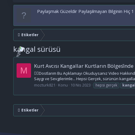
Paylaşmak Güzeldir Paylaşılmayan Bilginin Hiç 1
Etiketler
kangal sürüsü
Kurt Avcısı Kangallar Kurtların Bölgesi̇nde
M
🙋‍♂️Dostlarım Bu Açıklamayı Okuduysanız Video Hakkınd
Saygı ve Sevgilerimle... Hepsi Gerçek, sürünün kangalları
mozturk821
Konu
10 Nis 2023
hepsi gerçek
kanga
Etiketler