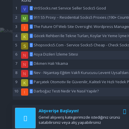
Konu
Vn5Socks.net Service Seller Socks5 Good
V
911 S5 Proxy – Residential Socks5 Proxies (190+ Countr
M
The Future Of Web Site Oversight: Wordpress Manage
I
Göcek Rehberi Ile Tekne Turları, Koylar Ve Yeme İçme H
K
Shopsocks5.Com - Service Socks5 Cheap - Check Sock
S
Asya Dizileri İzleme Sitesi
N
Dikmen Halı Yıkama
N
Nev - Nişantaşı Eğitim Vakfı Kurucusu Levent Uysal’da
N
Parçatek Otomotiv Ile Güvenilir, Kaliteli Ve Hızlı Yedek
K
Darboğaz Testi Nedir Ve Nasıl Yapılır?
I
Alışverişe Başlayın!
Genel alışveriş kategorimizde istediğiniz ürünü
satabilirsiniz veya alış yapabilirsiniz