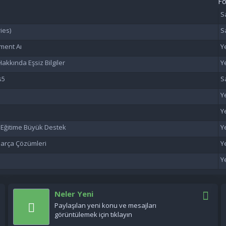
F
ies)
ment Aı
akkında Eşsiz Bilgiler
s5
n Eğitime Büyük Destek
 Parça Çözümleri
Neler Yeni
Paylaşılan yeni konu ve mesajları
görüntülemek için tıklayın