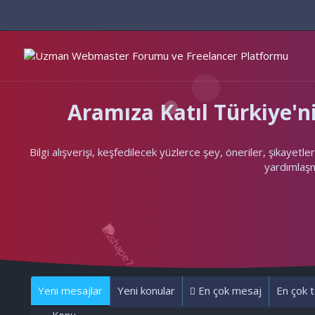
Aramıza Katıl Türkiye
Bilgi alışverişi, keşfedilecek yüzlerce şey, öneriler, şikayet
yardımlaşma
Yeni mesajlar
Yeni konular
En çok mesaj
En çok t