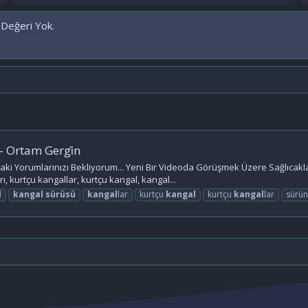
 Değeri Yok.
 - Ortam Gergi̇n
aki Yorumlarınızı Bekliyorum... Yeni Bir Videoda Görüşmek Üzere Sağlıcakl
, kurtçu kangallar, kurtçu kangal, kangal...
l
kangal
sürüsü
kangal
lar
kurtçu
kangal
kurtçu
kangal
lar
sürü