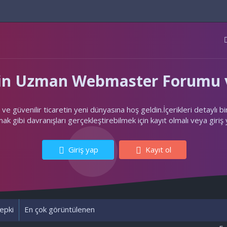
'nin Uzman Webmaster Forumu v
ler ve güvenilir ticaretin yeni dünyasına hoş geldin.İçerikleri deta
k gibi davranışları gerçekleştirebilmek için kayıt olmalı veya giriş
Giriş yap
Kayıt ol
epki
En çok görüntülenen