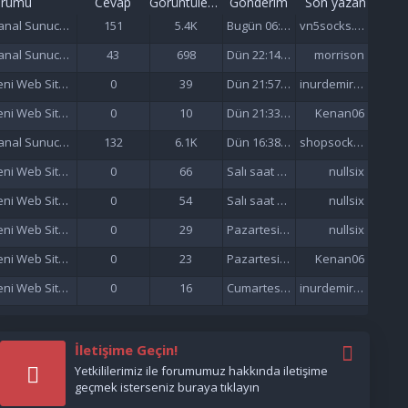
orumu
Cevap
Görüntüleme
Gönderim
Son yazan
Sanal Sunucu (VDS/VPS)
151
5.4K
Bugün 06:57
vn5socks.net
Sanal Sunucu (VDS/VPS)
43
698
Dün 22:14 da
morrison
Yeni Web Siteleri - Site Tanıtımı
0
39
Dün 21:57 da
inurdemirelseo
Yeni Web Siteleri - Site Tanıtımı
0
10
Dün 21:33 da
Kenan06
Sanal Sunucu (VDS/VPS)
132
6.1K
Dün 16:38 da
shopsocks5
Yeni Web Siteleri - Site Tanıtımı
0
66
Salı saat 15:47'de
nullsix
Yeni Web Siteleri - Site Tanıtımı
0
54
Salı saat 02:13'de
nullsix
Yeni Web Siteleri - Site Tanıtımı
0
29
Pazartesi saat 22:01'de
nullsix
Yeni Web Siteleri - Site Tanıtımı
0
23
Pazartesi saat 21:37'de
Kenan06
Yeni Web Siteleri - Site Tanıtımı
0
16
Cumartesi saat 17:51'de
inurdemirelseo
İletişime Geçin!
Yetkililerimiz ile forumumuz hakkında iletişime
geçmek isterseniz buraya tıklayın