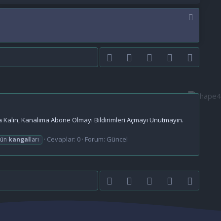
Facebook
Twitter
youtube
Bize ulaşın
RSS
a Kalın, Kanalıma Abone Olmayı Bildirimleri Açmayı Unutmayın.
Cevaplar: 0
Forum:
Güncel
nün
kangal
ları
Facebook
Twitter
youtube
Bize ulaşın
RSS