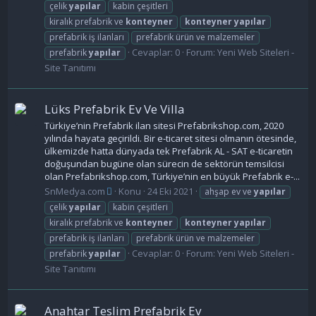
çelik
yapılar
kabin çeşitleri
kiralık prefabrik ve
konteyner
konteyner
yapılar
prefabrik iş ilanları
prefabrik ürün ve malzemeler
Cevaplar: 0
Forum:
Yeni Web Siteleri -
prefabrik
yapılar
Site Tanıtımı
Lüks Prefabrik Ev Ve Villa
Türkiye’nin Prefabrik ilan sitesi Prefabrikshop.com, 2020
yılında hayata geçirildi. Bir e-ticaret sitesi olmanın ötesinde,
ülkemizde hatta dünyada tek Prefabrik AL - SAT e-ticaretin
doğuşundan bugüne olan sürecin de sektörün temsilcisi
olan Prefabrikshop.com, Türkiye’nin en büyük Prefabrik e-...
SnMedya.com
Konu
24 Eki 2021
ahşap ev ve
yapılar
çelik
yapılar
kabin çeşitleri
kiralık prefabrik ve
konteyner
konteyner
yapılar
prefabrik iş ilanları
prefabrik ürün ve malzemeler
Cevaplar: 0
Forum:
Yeni Web Siteleri -
prefabrik
yapılar
Site Tanıtımı
Anahtar Teslim Prefabrik Ev