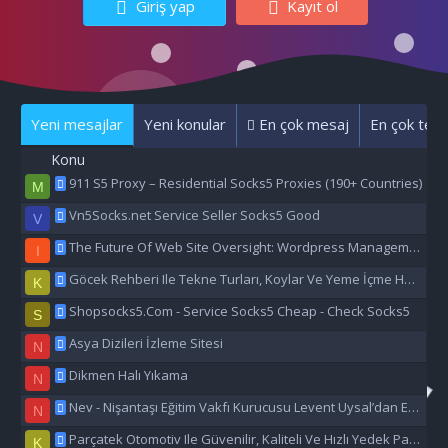
Giriş yap
Kayıt ol
Yeni mesajlar
Yeni konular
En çok mesaj
En çok tepk
Konu
911 S5 Proxy – Residential Socks5 Proxies (190+ Countries)
M
Vn5Socks.net Service Seller Socks5 Good
V
The Future Of Web Site Oversight: Wordpress Management Aı
I
Göcek Rehberi Ile Tekne Turları, Koylar Ve Yeme İçme Hakkında Eşsiz Bilgiler
K
Shopsocks5.Com - Service Socks5 Cheap - Check Socks5
S
Asya Dizileri İzleme Sitesi
N
Dikmen Halı Yıkama
N
Nev - Nişantaşı Eğitim Vakfı Kurucusu Levent Uysal’dan Eğitime Büyük Destek
N
Parçatek Otomotiv Ile Güvenilir, Kaliteli Ve Hızlı Yedek Parça Çözümleri
K