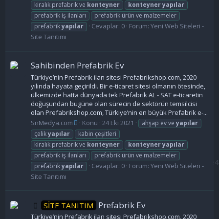
kiralık prefabrik ve
konteyner
konteyner
yapılar
prefabrik iş ilanları
prefabrik ürün ve malzemeler
Cevaplar: 0
Forum:
Yeni Web Siteleri -
prefabrik
yapılar
Site Tanıtımı
Sahibinden Prefabrik Ev
Türkiye’nin Prefabrik ilan sitesi Prefabrikshop.com, 2020
yılında hayata geçirildi. Bir e-ticaret sitesi olmanın ötesinde,
ülkemizde hatta dünyada tek Prefabrik AL - SAT e-ticaretin
doğuşundan bugüne olan sürecin de sektörün temsilcisi
olan Prefabrikshop.com, Türkiye’nin en büyük Prefabrik e-...
SnMedya.com
Konu
24 Eki 2021
ahşap ev ve
yapılar
çelik
yapılar
kabin çeşitleri
kiralık prefabrik ve
konteyner
konteyner
yapılar
prefabrik iş ilanları
prefabrik ürün ve malzemeler
Cevaplar: 0
Forum:
Yeni Web Siteleri -
prefabrik
yapılar
Site Tanıtımı
Prefabrik Ev
SİTE TANITIM
Türkiye’nin Prefabrik ilan sitesi Prefabrikshop.com, 2020