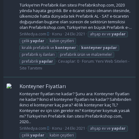
Türkiye’nin Prefabrik ilan sitesi Prefabrikshop.com, 2020
yılında hayata geçirildi. Bir e-ticaret sitesi olmanın ötesinde,
ülkemizde hatta dünyada tek Prefabrik AL - SAT e-ticaretin
doğuşundan bugüne olan sürecin de sektörün temsilcisi
olan Prefabrikshop.com, Türkiye’nin en büyük Prefabrik e-...
SnMedya.com
Konu
24 Eki 2021
ahşap ev ve
yapılar
çelik
yapılar
kabin çeşitleri
kiralık prefabrik ve
konteyner
konteyner
yapılar
prefabrik iş ilanları
prefabrik ürün ve malzemeler
Cevaplar: 0
Forum:
Yeni Web Siteleri -
prefabrik
yapılar
Site Tanıtımı
Konteyner Fiyatları
Konteyner fiyatları ne kadar? Şunu ara: Konteyner fiyatları
ne kadar? Ikinci el konteyner fiyatları ne kadar? Sahibinden
ikinci el konteyner kaç para? 40 lık konteyner kaç TL?
Konteyner ev için izin gerekir mi? Konteyner koymak yasak
mı? Türkiye’nin Prefabrik ilan sitesi Prefabrikshop.com,
2020...
SnMedya.com
Konu
24 Eki 2021
ahşap ev ve
yapılar
çelik
yapılar
kabin çeşitleri