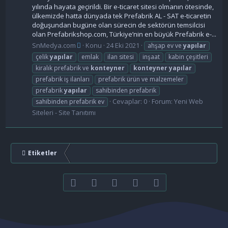
yılında hayata geçirildi. Bir e-ticaret sitesi olmanın ötesinde,
ülkemizde hatta dünyada tek Prefabrik AL - SAT e-ticaretin
doğuşundan bugüne olan sürecin de sektörün temsilcisi
olan Prefabrikshop.com, Türkiye’nin en büyük Prefabrik e-...
SnMedya.com
Konu
24 Eki 2021
ahşap ev ve
yapılar
çelik
yapılar
emlak
ilan sitesi
inşaat
kabin çeşitleri
kiralık prefabrik ve
konteyner
konteyner
yapılar
prefabrik iş ilanları
prefabrik ürün ve malzemeler
prefabrik
yapılar
sahibinden prefabrik
Cevaplar: 0
Forum:
Yeni Web
sahibinden prefabrik ev
Siteleri - Site Tanıtımı
Etiketler
Facebook
Twitter
youtube
Bize ulaşın
RSS