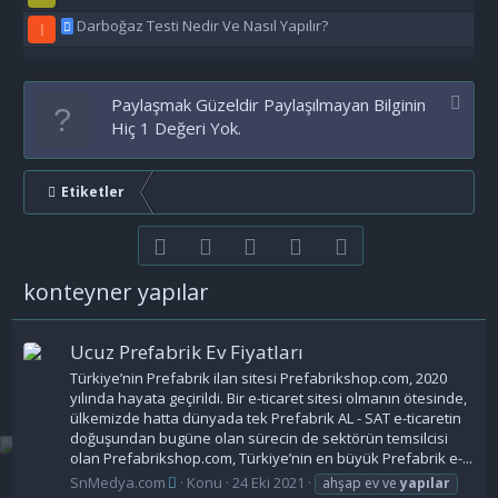
Darboğaz Testi Nedir Ve Nasıl Yapılır?
I
Paylaşmak Güzeldir Paylaşılmayan Bilginin
Hiç 1 Değeri Yok.
Etiketler
Facebook
Twitter
youtube
Bize ulaşın
RSS
konteyner yapılar
Ucuz Prefabrik Ev Fiyatları
Türkiye’nin Prefabrik ilan sitesi Prefabrikshop.com, 2020
yılında hayata geçirildi. Bir e-ticaret sitesi olmanın ötesinde,
ülkemizde hatta dünyada tek Prefabrik AL - SAT e-ticaretin
doğuşundan bugüne olan sürecin de sektörün temsilcisi
olan Prefabrikshop.com, Türkiye’nin en büyük Prefabrik e-...
SnMedya.com
Konu
24 Eki 2021
ahşap ev ve
yapılar