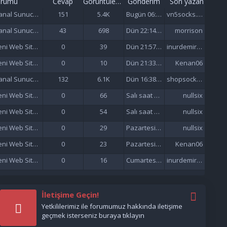
orumu
Cevap
Görüntüleme
Gönderim
Son yazan
Sanal Sunucu (VDS/VPS)
151
5.4K
Bugün 06:57
vn5socks.net
Sanal Sunucu (VDS/VPS)
43
698
Dün 22:14 da
morrison
Yeni Web Siteleri - Site Tanıtımı
0
39
Dün 21:57 da
inurdemirelseo
Yeni Web Siteleri - Site Tanıtımı
0
10
Dün 21:33 da
Kenan06
Sanal Sunucu (VDS/VPS)
132
6.1K
Dün 16:38 da
shopsocks5
Yeni Web Siteleri - Site Tanıtımı
0
66
Salı saat 15:47'de
nullsix
Yeni Web Siteleri - Site Tanıtımı
0
54
Salı saat 02:13'de
nullsix
Yeni Web Siteleri - Site Tanıtımı
0
29
Pazartesi saat 22:01'de
nullsix
Yeni Web Siteleri - Site Tanıtımı
0
23
Pazartesi saat 21:37'de
Kenan06
Yeni Web Siteleri - Site Tanıtımı
0
16
Cumartesi saat 17:51'de
inurdemirelseo
İletişime Geçin!
Yetkililerimiz ile forumumuz hakkında iletişime
geçmek isterseniz buraya tıklayın