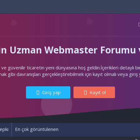
'nin Uzman Webmaster Forumu v
ler ve güvenilir ticaretin yeni dünyasına hoş geldin.İçerikleri deta
k gibi davranışları gerçekleştirebilmek için kayıt olmalı veya giriş
Giriş yap
Kayıt ol
epki
En çok görüntülenen