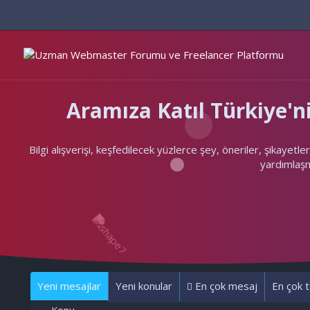
Aramıza Katıl Türkiye
Bilgi alışverişi, keşfedilecek yüzlerce şey, öneriler, şikayet
yardımlaşma
Yeni mesajlar
Yeni konular
En çok mesaj
En çok t