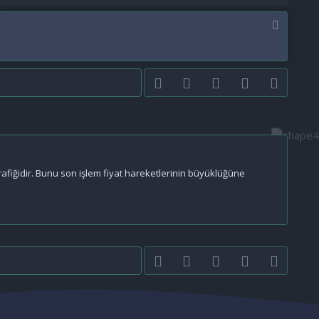
Facebook
Twitter
youtube
Bize ulaşın
RSS
grafiğidir. Bunu son işlem fiyat hareketlerinin büyüklüğüne
Facebook
Twitter
youtube
Bize ulaşın
RSS