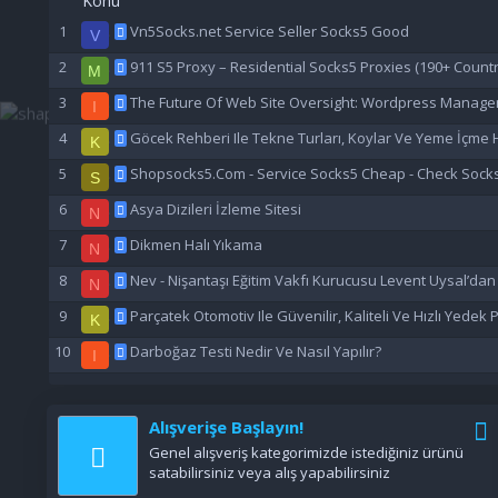
Konu
Vn5Socks.net Service Seller Socks5 Good
V
911 S5 Proxy – Residential Socks5 Proxies (190+ Countr
M
The Future Of Web Site Oversight: Wordpress Manage
I
Göcek Rehberi Ile Tekne Turları, Koylar Ve Yeme İçme H
K
Shopsocks5.Com - Service Socks5 Cheap - Check Sock
S
Asya Dizileri İzleme Sitesi
N
Dikmen Halı Yıkama
N
Nev - Nişantaşı Eğitim Vakfı Kurucusu Levent Uysal’da
N
Parçatek Otomotiv Ile Güvenilir, Kaliteli Ve Hızlı Yedek
K
Darboğaz Testi Nedir Ve Nasıl Yapılır?
I
Alışverişe Başlayın!
Genel alışveriş kategorimizde istediğiniz ürünü
satabilirsiniz veya alış yapabilirsiniz