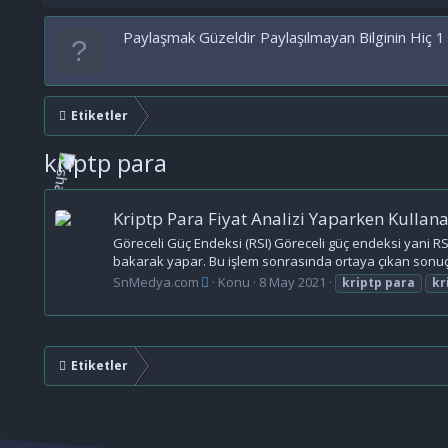
Paylaşmak Güzeldir Paylaşılmayan Bilginin Hiç 1
Etiketler
kriptp para
Kriptp Para Fiyat Analizi Yaparken Kullan
Göreceli Güç Endeksi (RSI) Göreceli güç endeksi yani RSI,
bakarak yapar. Bu işlem sonrasında ortaya çıkan sonuç 1
SnMedya.com
Konu
8 May 2021
kriptp
para
kr
Etiketler