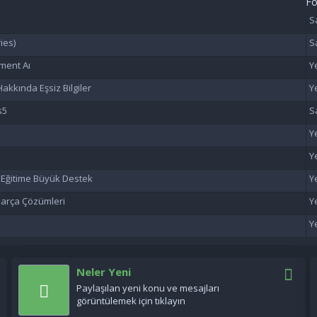
F
ies)
ment Aı
akkında Eşsiz Bilgiler
s5
n Eğitime Büyük Destek
 Parça Çözümleri
Neler Yeni
Paylaşılan yeni konu ve mesajları
görüntülemek için tıklayın