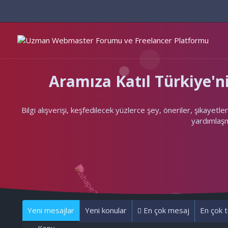
Aramıza Katıl Türkiye
Bilgi alışverişi, keşfedilecek yüzlerce şey, öneriler, şikayet
yardımlaşma
Yeni mesajlar
Yeni konular
En çok mesaj
En çok t