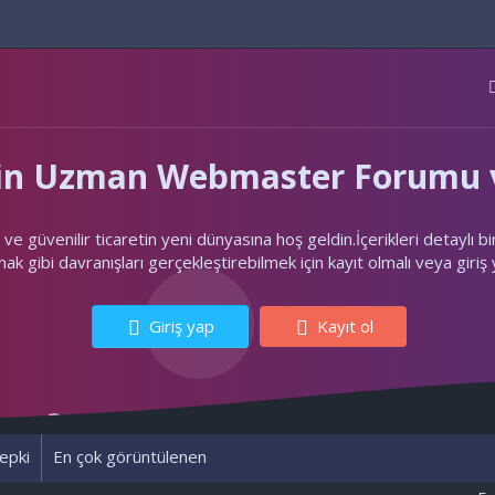
'nin Uzman Webmaster Forumu v
ler ve güvenilir ticaretin yeni dünyasına hoş geldin.İçerikleri deta
k gibi davranışları gerçekleştirebilmek için kayıt olmalı veya giriş
Giriş yap
Kayıt ol
epki
En çok görüntülenen