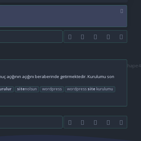
Facebook
Twitter
youtube
Bize ulaşın
RSS
onuç açığının açığını beraberinde getirmektedir. Kurulumu son
urulur
site
nolsun
wordpress
wordpress
site
kurulumu
Facebook
Twitter
youtube
Bize ulaşın
RSS