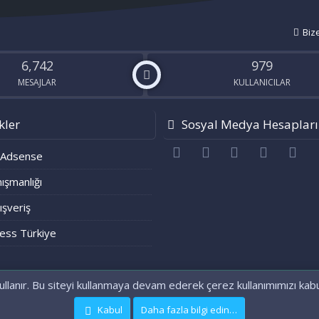
Biz
6,742
979
MESAJLAR
KULLANICILAR
kler
Sosyal Medya Hesapları
Facebook
Twitter
youtube
Bize ulaşı
RS
 Adsense
ışmanlığı
lışveriş
ess Türkiye
ullanır. Bu siteyi kullanmaya devam ederek çerez kullanımımızı kab
®
Community platform by XenForo
© 2010-2021 XenForo Ltd.
[XenGenTr] OG:image sistemi
Kabul
Daha fazla bilgi edin…
|
Xenforo Theme
© by ©XenTR