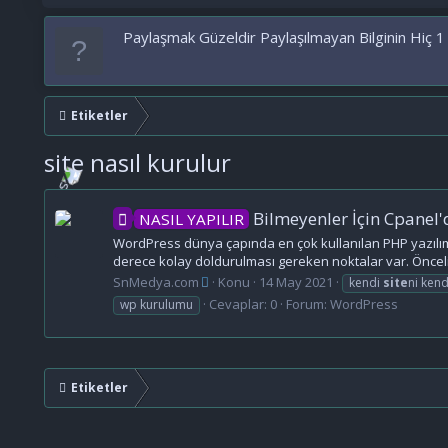
Paylaşmak Güzeldir Paylaşılmayan Bilginin Hiç 1
Etiketler
site nasıl kurulur
Bilmeyenler İçin Cpanel
NASIL YAPILIR
WordPress dünya çapında en çok kullanılan PHP yazılım d
derece kolay doldurulması gereken noktalar var. Önceli
SnMedya.com
Konu
14 May 2021
kendi
site
ni kend
Cevaplar: 0
Forum:
WordPress
wp kurulumu
Etiketler