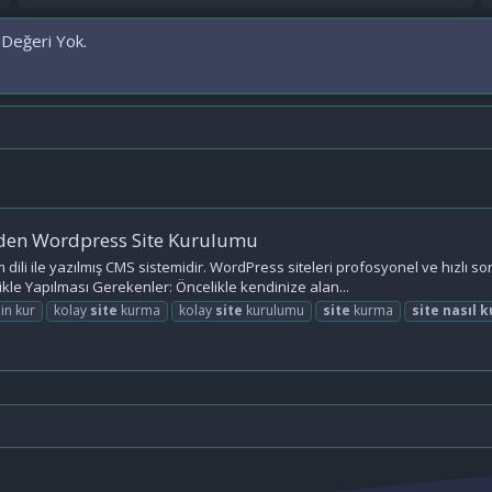
 Değeri Yok.
'den Wordpress Site Kurulumu
ili ile yazılmış CMS sistemidir. WordPress siteleri profosyonel ve hızlı s
kle Yapılması Gerekenler: Öncelikle kendinize alan...
in kur
kolay
site
kurma
kolay
site
kurulumu
site
kurma
site
nasıl
k