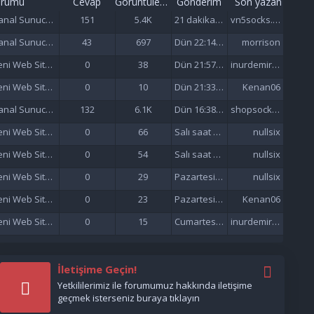
orumu
Cevap
Görüntüleme
Gönderim
Son yazan
Sanal Sunucu (VDS/VPS)
151
5.4K
21 dakika önce
vn5socks.net
Sanal Sunucu (VDS/VPS)
43
697
Dün 22:14 da
morrison
Yeni Web Siteleri - Site Tanıtımı
0
38
Dün 21:57 da
inurdemirelseo
Yeni Web Siteleri - Site Tanıtımı
0
10
Dün 21:33 da
Kenan06
Sanal Sunucu (VDS/VPS)
132
6.1K
Dün 16:38 da
shopsocks5
Yeni Web Siteleri - Site Tanıtımı
0
66
Salı saat 15:47'de
nullsix
Yeni Web Siteleri - Site Tanıtımı
0
54
Salı saat 02:13'de
nullsix
Yeni Web Siteleri - Site Tanıtımı
0
29
Pazartesi saat 22:01'de
nullsix
Yeni Web Siteleri - Site Tanıtımı
0
23
Pazartesi saat 21:37'de
Kenan06
Yeni Web Siteleri - Site Tanıtımı
0
15
Cumartesi saat 17:51'de
inurdemirelseo
İletişime Geçin!
Yetkililerimiz ile forumumuz hakkında iletişime
geçmek isterseniz buraya tıklayın