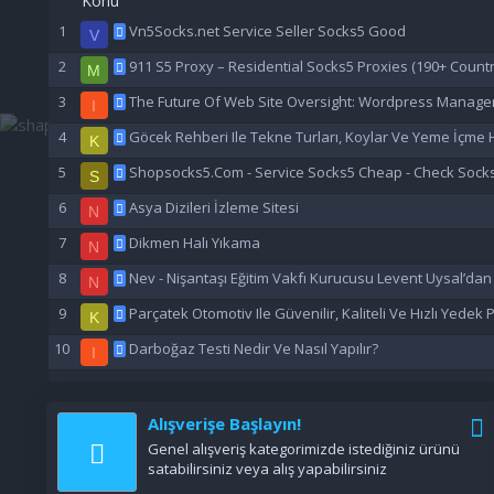
Konu
Vn5Socks.net Service Seller Socks5 Good
V
911 S5 Proxy – Residential Socks5 Proxies (190+ Countr
M
The Future Of Web Site Oversight: Wordpress Manage
I
Göcek Rehberi Ile Tekne Turları, Koylar Ve Yeme İçme H
K
Shopsocks5.Com - Service Socks5 Cheap - Check Sock
S
Asya Dizileri İzleme Sitesi
N
Dikmen Halı Yıkama
N
Nev - Nişantaşı Eğitim Vakfı Kurucusu Levent Uysal’da
N
Parçatek Otomotiv Ile Güvenilir, Kaliteli Ve Hızlı Yedek
K
Darboğaz Testi Nedir Ve Nasıl Yapılır?
I
Alışverişe Başlayın!
Genel alışveriş kategorimizde istediğiniz ürünü
satabilirsiniz veya alış yapabilirsiniz