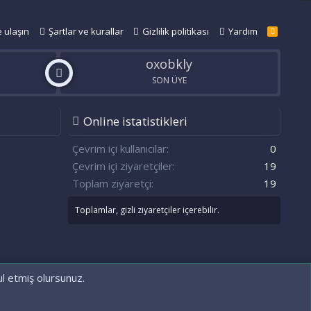
e ulaşın
Şartlar ve kurallar
Gizlilik politikası
Yardım
R
S
S
oxobkly
SON ÜYE
Online istatistikleri
n
S
Çevrim içi kullanıcılar
0
Çevrim içi ziyaretçiler
19
Toplam ziyaretçi
19
Toplamlar, gizli ziyaretçiler içerebilir.
ul etmiş olursunuz.