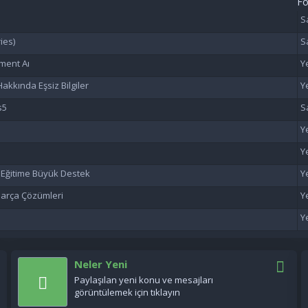
F
ies)
ment Aı
akkında Eşsiz Bilgiler
s5
n Eğitime Büyük Destek
 Parça Çözümleri
Neler Yeni
Paylaşılan yeni konu ve mesajları
görüntülemek için tıklayın